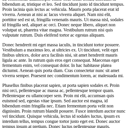
bibendum at, tristique et leo. Sed tincidunt justo id tincidunt tempus.
Proin lacinia quis lectus ac vehicula. Mauris porta placerat erat id
viverra. Aenean at nisi ac lacus viverra aliquet. Nam nisi elit,
porttitor sed est ut, fringilla venenatis mauris. Ut massa nisl, sodales
id fringilla sed, aliquet ac orci. Donec neque libero, aliquet non
volutpat ut, pharetra vitae magna. Vestibulum rutrum nisi quis
vulputate rutrum. Duis eleifend tortor ac egestas aliquam.
Donec hendrerit mi eget massa iaculis, in tincidunt tortor posuere.
Vestibulum a maximus leo, at ultricies ex. Ut tincidunt, velit eget
finibus ultrices, dolor arcu facilisis nisi, sit amet hendrerit mauris
ligula ac ante. In rutrum quis eros eget consequat. Maecenas eget
fermentum enim, vel consequat dolor. In hac habitasse platea
dictumst. Aenean quis porta diam. Cras consectetur nunc sit amet
viverra semper. Praesent nec condimentum lorem, ac malesuada mi.
Phasellus finibus placerat sapien, ut porta sapien sodales et. Proin
nisi orci, pellentesque ac massa ac, pellentesque tempor quam.
Pellentesque eu ullamcorper sem. Proin mi elit, accumsan quis
euismod sed, egestas vitae ipsum. Sed auctor est magna, id
bibendum enim fringilla nec. Etiam fermentum porta velit non
dignissim. Proin rutrum blandit posuere. Fusce interdum auctor nunc
vel tincidunt. Quisque vehicula, lectus id sodales luctus, ipsum ex
interdum tellus, tempus congue tortor justo eget est. Donec auctor
tempus ipsum at pretium. Donec luctus pellentesque mauris,