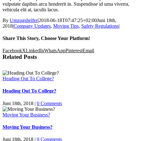
vulputate dapibus arcu hendrerit in. Suspendisse id urna viverra,
vehicula elit at, iaculis lacus.
By
Umzugshelfer
|
2018-06-18T07:47:25+02:00
Juni 18th,
2018
|
Company Updates
,
Moving Tips
,
Safety Regulations
|
Share This Story, Choose Your Platform!
Facebook
X
LinkedIn
WhatsApp
Pinterest
Email
Related Posts
Heading Out To College?
Heading Out To College?
Juni 18th, 2018
|
0 Comments
Moving Your Business?
Moving Your Business?
Juni 18th, 2018
|
0 Comments