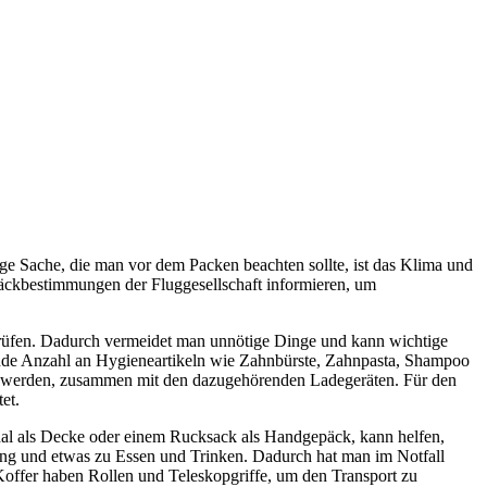
ige Sache, die man vor dem Packen beachten sollte, ist das Klima und
päckbestimmungen der Fluggesellschaft informieren, um
erprüfen. Dadurch vermeidet man unnötige Dinge und kann wichtige
sende Anzahl an Hygieneartikeln wie Zahnbürste, Zahnpasta, Shampoo
n werden, zusammen mit den dazugehörenden Ladegeräten. Für den
et.
l als Decke oder einem Rucksack als Handgepäck, kann helfen,
ung und etwas zu Essen und Trinken. Dadurch hat man im Notfall
e Koffer haben Rollen und Teleskopgriffe, um den Transport zu