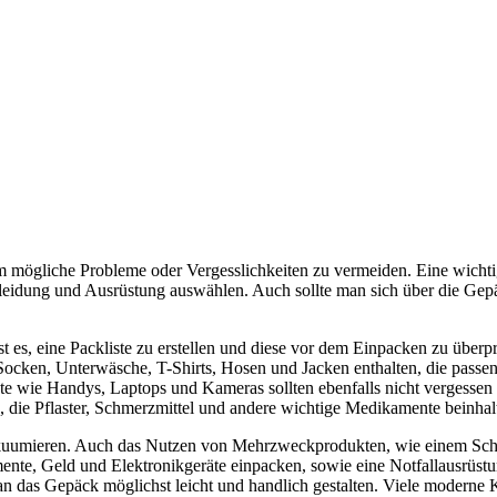
 um mögliche Probleme oder Vergesslichkeiten zu vermeiden. Eine wicht
Kleidung und Ausrüstung auswählen. Auch sollte man sich über die Ge
st es, eine Packliste zu erstellen und diese vor dem Einpacken zu üb
e Socken, Unterwäsche, T-Shirts, Hosen und Jacken enthalten, die pas
te wie Handys, Laptops und Kameras sollten ebenfalls nicht vergesse
n, die Pflaster, Schmerzmittel und andere wichtige Medikamente beinhalt
akuumieren. Auch das Nutzen von Mehrzweckprodukten, wie einem Scha
nte, Geld und Elektronikgeräte einpacken, sowie eine Notfallausrüst
e man das Gepäck möglichst leicht und handlich gestalten. Viele modern