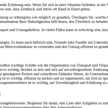
e Erfahrung sein. Wenn Sie sich in einer Situation befinden, in der Si
ren sein, dass Zeitdruck und Stress oft Hand in Hand gehen.
 Umzug so reibungslos wie möglich zu gestalten. Überlegen Sie, welc
aufnahme Ihrer Habseligkeiten hilft Ihnen, den Überblick zu behalten 
ansport und Umzugshelfern. In vielen Fällen kann es schwierig sein, ku
tungen. Es kann auch hilfreich sein, Freunde oder Familie um Unterstü
, um Missverständnisse zu vermeiden und den Umzug effizient zu gestalt
ollten wichtige Schritte wie die Organisation von Transport und Verpa
 ist es wichtig, flexibel zu sein und sich auf unvorhergesehene Änderung
 günstigeren Preisen und schnelleren Abläufen führen, da Unternehme
t es wichtig, effizient zu packen und zu organisieren, um Zeit zu spa
zugsunternehmen ist es wichtig, auf Zuverlässigkeit und Erfahrung zu 
g
Herangehensweise. Beginnen Sie damit, eine Liste aller Aufgaben zu ers
von Versorgungsunternehmen über Ihre Adressänderung.