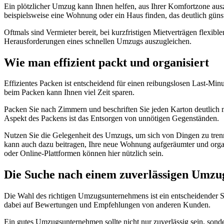
Ein plötzlicher Umzug kann Ihnen helfen, aus Ihrer Komfortzone aus
beispielsweise eine Wohnung oder ein Haus finden, das deutlich günstig
Oftmals sind Vermieter bereit, bei kurzfristigen Mietverträgen flexibl
Herausforderungen eines schnellen Umzugs auszugleichen.
Wie man effizient packt und organisiert
Effizientes Packen ist entscheidend für einen reibungslosen Last-Mi
beim Packen kann Ihnen viel Zeit sparen.
Packen Sie nach Zimmern und beschriften Sie jeden Karton deutlich m
Aspekt des Packens ist das Entsorgen von unnötigen Gegenständen.
Nutzen Sie die Gelegenheit des Umzugs, um sich von Dingen zu trenne
kann auch dazu beitragen, Ihre neue Wohnung aufgeräumter und organ
oder Online-Plattformen können hier nützlich sein.
Die Suche nach einem zuverlässigen Umz
Die Wahl des richtigen Umzugsunternehmens ist ein entscheidender Sc
dabei auf Bewertungen und Empfehlungen von anderen Kunden.
Ein gutes Umzugsunternehmen sollte nicht nur zuverlässig sein, sonde