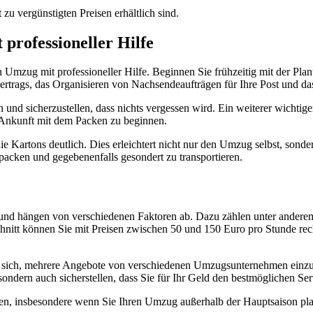
zu vergünstigten Preisen erhältlich sind.
professioneller Hilfe
 Umzug mit professioneller Hilfe. Beginnen Sie frühzeitig mit der Plan
ertrags, das Organisieren von Nachsendeaufträgen für Ihre Post und d
ten und sicherzustellen, dass nichts vergessen wird. Ein weiterer wich
n Ankunft mit dem Packen zu beginnen.
die Kartons deutlich. Dies erleichtert nicht nur den Umzug selbst, so
packen und gegebenenfalls gesondert zu transportieren.
 und hängen von verschiedenen Faktoren ab. Dazu zählen unter andere
hnitt können Sie mit Preisen zwischen 50 und 150 Euro pro Stunde rec
 sich, mehrere Angebote von verschiedenen Umzugsunternehmen einzuhole
sondern auch sicherstellen, dass Sie für Ihr Geld den bestmöglichen Ser
gen, insbesondere wenn Sie Ihren Umzug außerhalb der Hauptsaison pl