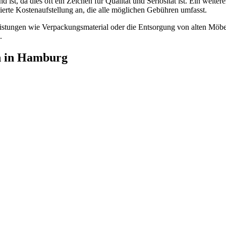
st, da dies oft ein Zeichen für Qualität und Seriosität ist. Ein weiter
erte Kostenaufstellung an, die alle möglichen Gebühren umfasst.
eistungen wie Verpackungsmaterial oder die Entsorgung von alten Möbe
.
n in Hamburg