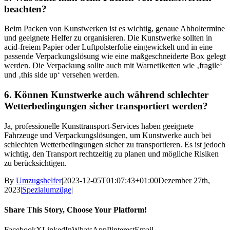
beachten?
Beim Packen von Kunstwerken ist es wichtig, genaue Abholtermine
und geeignete Helfer zu organisieren. Die Kunstwerke sollten in
acid-freiem Papier oder Luftpolsterfolie eingewickelt und in eine
passende Verpackungslösung wie eine maßgeschneiderte Box gelegt
werden. Die Verpackung sollte auch mit Warnetiketten wie ‚fragile‘
und ‚this side up‘ versehen werden.
6. Können Kunstwerke auch während schlechter
Wetterbedingungen sicher transportiert werden?
Ja, professionelle Kunsttransport-Services haben geeignete
Fahrzeuge und Verpackungslösungen, um Kunstwerke auch bei
schlechten Wetterbedingungen sicher zu transportieren. Es ist jedoch
wichtig, den Transport rechtzeitig zu planen und mögliche Risiken
zu berücksichtigen.
By
Umzugshelfer
|
2023-12-05T01:07:43+01:00
Dezember 27th,
2023
|
Spezialumzüge
|
Share This Story, Choose Your Platform!
Facebook
X
LinkedIn
WhatsApp
Pinterest
Email