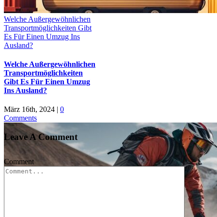
Welche Außergewöhnlichen
Transportmöglichkeiten Gibt
Es Für Einen Umzug Ins
Ausland?
Welche Außergewöhnlichen
Transportmöglichkeiten
Gibt Es Für Einen Umzug
Ins Ausland?
März 16th, 2024
|
0
Comments
Leave A Comment
Comment