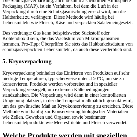
Die Schutzgasverpackung, auch bekannt als Modified Atmosphere
Packaging (MAP), ist ein Verfahren, bei dem die Luft in der
Verpackung durch eine Schutzgasmischung ersetzt wird, um die
Haltbarkeit zu verlängern. Diese Methode wird häufig bei
Lebensmitteln wie Fleisch, Käse und verpackten Salaten eingesetzt.
Das verdrängte Gas kann beispielsweise Stickstoff oder
Kohlendioxid sein, die das Wachstum von Mikroorganismen
hemmen. Pro-Tipp: Überprüfen Sie stets das Haltbarkeitsdatum von
schutzgasverpackten Lebensmitteln, da auch diese verderblich sind.
5. Kryoverpackung
Kryoverpackung beinhaltet das Einfrieren von Produkten auf sehr
niedrige Temperaturen, typischerweise unter -150°C, um sie zu
konservieren. Produkte werden vorbereitet und in spezieller
Verpackung versiegelt, um extremen Kältebedingungen
standzuhalten. Die Verpackung wird dann in einer kontrollierten
Umgebung platziert, in der die Temperatur allmählich gesenkt wird,
um das gewünschte Maß an Kryokonservierung zu erreichen. Diese
Methode wird häufig zur Konservierung biologischer Materialien
wie Zellen, Geweben und Organen sowie bestimmter
Lebensmittelprodukte wie Meeresfrüchte und Fleisch verwendet.
Welche Produkte werden mit speziellen